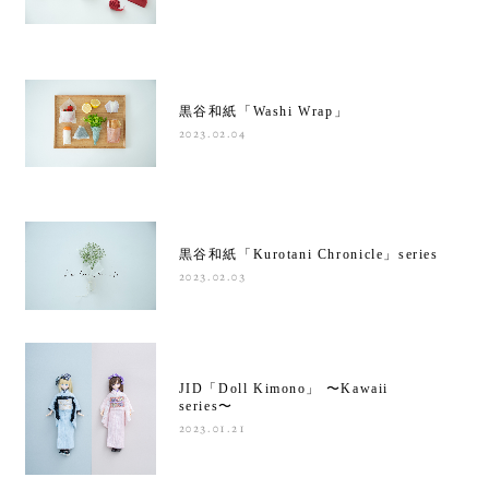
黒谷和紙「Washi Wrap」
2023.02.04
黒谷和紙「Kurotani Chronicle」series
2023.02.03
JID「Doll Kimono」 〜Kawaii
series〜
2023.01.21