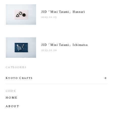
JID「Mini Tatami」Hannari
2023.01.15
JID「Mini Tatami」Ichimatsu
2023.01.09
CATEGORIES
Kyoto Crafts
GUIDE
HOME
ABOUT