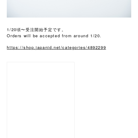
1/20頃〜受注開始予定です。
Orders will be accepted from around 1/20.
https://shop.japanid.net/categories/4892299